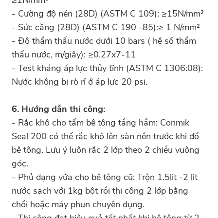
- Cường độ nén (28D) (ASTM C 109): ≥15N/mm²
- Sức căng (28D) (ASTM C 190 -85):≥ 1 N/mm²
- Độ thẩm thấu nước dưới 10 bars ( hệ số thẩm
thấu nước, m/giây): ≥0.27x7-11
- Test kháng áp lực thủy tĩnh (ASTM C 1306:08):
Nước không bị rò rỉ ở áp lực 20 psi.
6. Hướng dẫn thi công:
- Rắc khô cho tấm bê tông tầng hầm: Conmik
Seal 200 có thể rắc khô lên sàn nền trước khi đổ
bê tông. Lưu ý luôn rắc 2 lớp theo 2 chiều vuông
góc.
- Phủ dạng vữa cho bê tông cũ: Trộn 1.5lit -2 lit
nước sạch với 1kg bột rồi thi công 2 lớp bằng
chổi hoặc máy phun chuyên dụng.
- Thi công đạt hiệu quả tốt nhất khi bê tông từ 2-