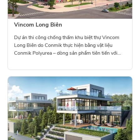
Vincom Long Biên
Dự án thi công chống thấm khu biệt thự Vincom
Long Biên do Conmik thực hiện bằng vật liệu
Conmik Polyurea – dòng sản phẩm tiên tiến với
khả năng chống thấm tuyệt đối, chịu nhiệt và bám
dính cao. Giải pháp giúp bảo vệ toàn bộ kết cấu
công trình, mang lại độ bền và tính thẩm mỹ lâu
dài cho khu biệt thự cao cấp.