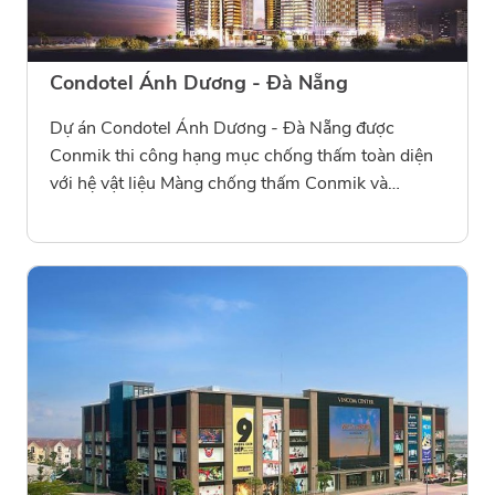
Condotel Ánh Dương - Đà Nẵng
Dự án Condotel Ánh Dương - Đà Nẵng được
Conmik thi công hạng mục chống thấm toàn diện
với hệ vật liệu Màng chống thấm Conmik và
Conmik 101. Giải pháp này giúp bảo vệ kết cấu
khách sạn – căn hộ cao tầng trước tác động khắc
nghiệt của khí hậu ven biển, đảm bảo độ bền, tính
thẩm mỹ và an toàn lâu dài cho công trình.