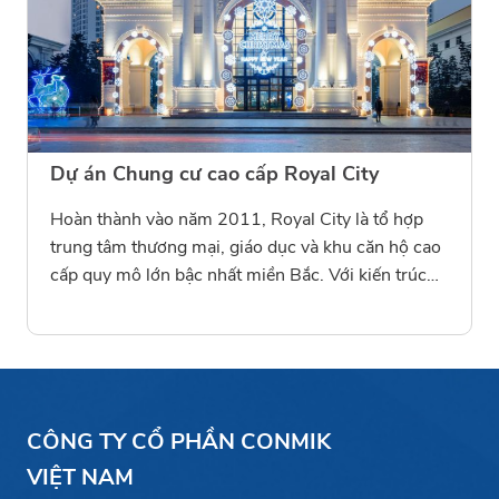
cao tầng. Giải pháp thi công của Conmik giúp bảo
vệ kết cấu bê tông, ngăn ngừa thấm dột, đồng thời
góp phần nâng cao tuổi thọ và chất lượng sử dụng
lâu dài cho toàn bộ dự án Goldmark City.
Dự án Chung cư cao cấp Royal City
Hoàn thành vào năm 2011, Royal City là tổ hợp
trung tâm thương mại, giáo dục và khu căn hộ cao
cấp quy mô lớn bậc nhất miền Bắc. Với kiến trúc
hiện đại và hệ thống tiện ích đồng bộ, công trình
đòi hỏi tiêu chuẩn cao về chất lượng vật liệu cũng
như khả năng chống thấm bền vững. Conmik tự
hào là đơn vị cung cấp sản phẩm Conmik Seal 100
và Conmik Seal 200 – hai giải pháp chống thấm
CÔNG TY CỔ PHẦN CONMIK
gốc xi măng cải tiến, góp phần đảm bảo độ bền,
tính thẩm mỹ và tuổi thọ lâu dài cho toàn bộ hạng
VIỆT NAM
mục kỹ thuật của dự án. Sự hiện diện của Conmik