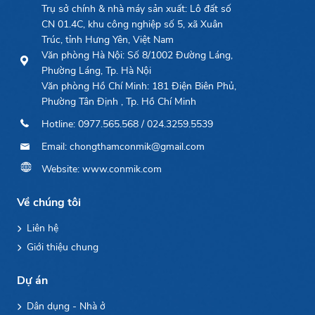
Trụ sở chính & nhà máy sản xuất: Lô đất số
tại Royal City là minh chứng cho uy tín và chất
CN 01.4C, khu công nghiệp số 5, xã Xuân
lượng của thương hiệu trong các công trình quy
Trúc, tỉnh Hưng Yên, Việt Nam
mô lớn trên toàn quốc.
Văn phòng Hà Nội: Số 8/1002 Đường Láng,
Phường Láng, Tp. Hà Nội
Văn phòng Hồ Chí Minh: 181 Điện Biên Phủ,
Phường Tân Định , Tp. Hồ Chí Minh
Hotline: 0977.565.568 / 024.3259.5539
Email: chongthamconmik@gmail.com
Website: www.conmik.com
Về chúng tôi
Liên hệ
Giới thiệu chung
Dự án
Dân dụng - Nhà ở