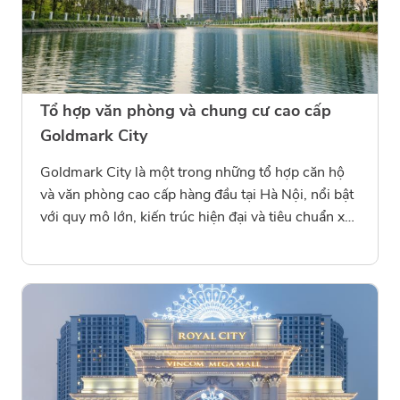
gãy. Giải pháp vật liệu của Conmik góp phần nâng
cao độ bền, duy trì chất lượng công trình và đảm
bảo tiêu chuẩn kỹ thuật cao cho khu đô thị sinh
thái Ecopark – Aquabay.
Tổ hợp văn phòng và chung cư cao cấp
Goldmark City
Goldmark City là một trong những tổ hợp căn hộ
và văn phòng cao cấp hàng đầu tại Hà Nội, nổi bật
với quy mô lớn, kiến trúc hiện đại và tiêu chuẩn xây
dựng khắt khe. Trong dự án này, Conmik được tin
tưởng giao thực hiện hạng mục thi công chống
thấm cho toàn bộ khu vực văn phòng, khối căn hộ
và các khu kỹ thuật. Công trình được áp dụng hệ
thống màng chống thấm Conmik và Conmik
Membrane – vật liệu có độ đàn hồi cao, khả năng
bám dính tốt và chịu được áp lực nước lớn, phù
hợp với điều kiện thi công thực tế tại các công trình