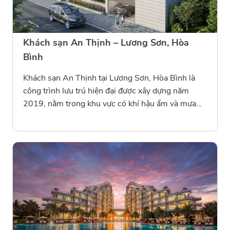
Khách sạn An Thịnh – Lương Sơn, Hòa
Bình
Khách sạn An Thịnh tại Lương Sơn, Hòa Bình là
công trình lưu trú hiện đại được xây dựng năm
2019, nằm trong khu vực có khí hậu ẩm và mưa
nhiều quanh năm. Nhằm đảm bảo chất lượng công
trình và hạn chế tối đa nguy cơ thấm dột, chủ đầu
tư đã lựa chọn Conmik làm đơn vị cung cấp vật liệu
và thi công giải pháp chống thấm toàn diện. Trong
dự án này, Conmik áp dụng hệ vật liệu Conmik PU
và Conmik Seal 100, hai dòng sản phẩm chuyên
dụng có khả năng bám dính và đàn hồi cao, giúp
ngăn ngừa thấm nước và nứt gãy bề mặt bê tông.
Các hạng mục thi công bao gồm tầng hầm, sàn