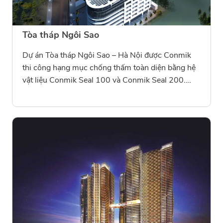
Tòa tháp Ngôi Sao
Dự án Tòa tháp Ngôi Sao – Hà Nội được Conmik
thi công hạng mục chống thấm toàn diện bằng hệ
vật liệu Conmik Seal 100 và Conmik Seal 200.
Giải pháp mang lại hiệu quả chống thấm bền vững,
bảo vệ kết cấu công trình cao tầng trước tác động
của môi trường đô thị, đồng thời duy trì tính thẩm
mỹ và độ bền dài lâu.