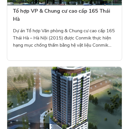
Tổ hợp VP & Chung cư cao cấp 165 Thái
Hà
Dự án Tổ hợp Văn phòng & Chung cư cao cấp 165
Thái Hà – Hà Nội (2015) được Conmik thực hiện
hạng mục chống thấm bằng hệ vật liệu Conmik
Seal 100 và Conmik Seal 200. Giải pháp giúp bảo
vệ kết cấu công trình trước tác động của nước và
thời tiết, đảm bảo độ bền vững, ổn định và thẩm
mỹ lâu dài cho khu nhà ở – văn phòng hiện đại giữa
trung tâm thành phố.