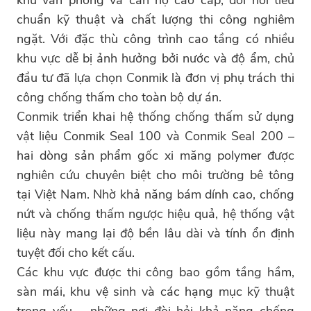
khu văn phòng và căn hộ cao cấp, đòi hỏi tiêu
chuẩn kỹ thuật và chất lượng thi công nghiêm
ngặt. Với đặc thù công trình cao tầng có nhiều
khu vực dễ bị ảnh hưởng bởi nước và độ ẩm, chủ
đầu tư đã lựa chọn Conmik là đơn vị phụ trách thi
công chống thấm cho toàn bộ dự án.
Conmik triển khai hệ thống chống thấm sử dụng
vật liệu Conmik Seal 100 và Conmik Seal 200 –
hai dòng sản phẩm gốc xi măng polymer được
nghiên cứu chuyên biệt cho môi trường bê tông
tại Việt Nam. Nhờ khả năng bám dính cao, chống
nứt và chống thấm ngược hiệu quả, hệ thống vật
liệu này mang lại độ bền lâu dài và tính ổn định
tuyệt đối cho kết cấu.
Các khu vực được thi công bao gồm tầng hầm,
sàn mái, khu vệ sinh và các hạng mục kỹ thuật